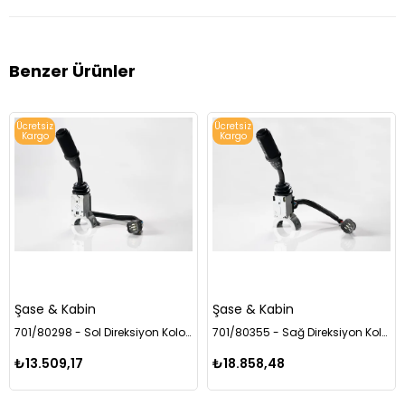
Benzer Ürünler
Ücretsiz
Ücretsiz
Kargo
Kargo
Şase & Kabin
Şase & Kabin
701/80298 - Sol Direksiyon Kolon Anahtarı Powershift (Kabin Tipi)
701/80355 - Sağ Direksiyon Kolon Anahtarı
₺13.509,17
₺18.858,48