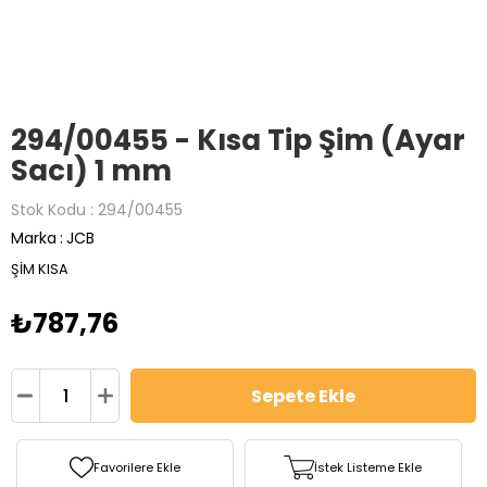
294/00455 - Kısa Tip Şim (Ayar
Sacı) 1 mm
Stok Kodu
294/00455
Marka
:
JCB
ŞİM KISA
₺787,76
Favorilere Ekle
İstek Listeme Ekle