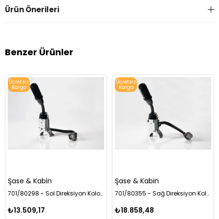
Ürün Önerileri
Benzer Ürünler
Ücretsiz
Ücretsiz
Kargo
Kargo
Şase & Kabin
Şase & Kabin
701/80298 - Sol Direksiyon Kolon Anahtarı Powershift (Kabin Tipi)
701/80355 - Sağ Direksiyon Kolon Anahtarı
₺13.509,17
₺18.858,48