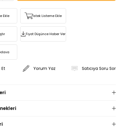
re Ekle
İstek Listeme Ekle
ştır
Fiyat Düşünce Haber Ver
edava
 Et
Yorum Yaz
Satıcıya Soru Sor
eri
ekleri
ri