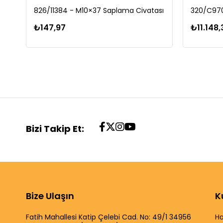
826/11384 - M10×37 Saplama Civatası
320/C970
₺147,97
₺11.148,
Bizi Takip Et:
Bize Ulaşın
K
Fatih Mahallesi Katip Çelebi Cad. No: 49/1 34956
Ha