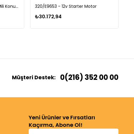
320/D9630 - TPO Eksantrik Mili Konum Sensörü
320/E9653 - 12v Starter Motor
33
₺30.172,94
₺
0(216) 352 00 00
Müşteri Destek:
Yeni Ürünler ve Fırsatları
Kaçırma, Abone Ol!