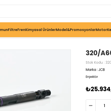
omun
Filtre
Fren
Kimyasal Ürünler
Model&Promosyonlar
Motor
Ke
320/A66
Stok Kodu
32
Marka
:
JCB
Enjektör
₺25.934