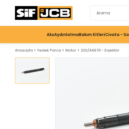
Aks
Aydınlatma
Bakım Kitleri
Civata - S
Anasayfa
Yedek Parca
Motor
320/A6670 - Enjektör