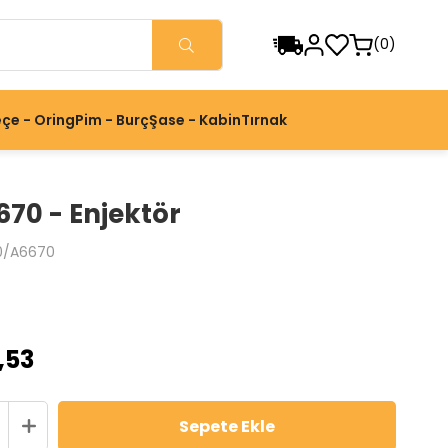
0
çe - Oring
Pim - Burç
Şase - Kabin
Tırnak
70 - Enjektör
0/A6670
,53