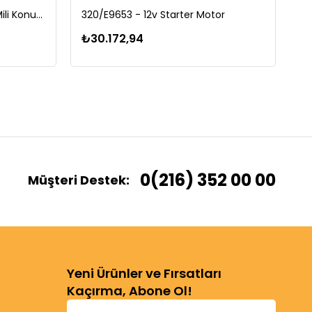
320/D9630 - TPO Eksantrik Mili Konum Sensörü
320/E9653 - 12v Starter Motor
33
₺30.172,94
₺
0(216) 352 00 00
Müşteri Destek:
Yeni Ürünler ve Fırsatları
Kaçırma, Abone Ol!