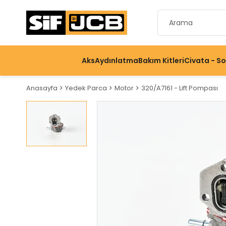
Aks
Aydınlatma
Bakım Kitleri
Civata - S
Anasayfa
Yedek Parca
Motor
320/A7161 - Lift Pompası