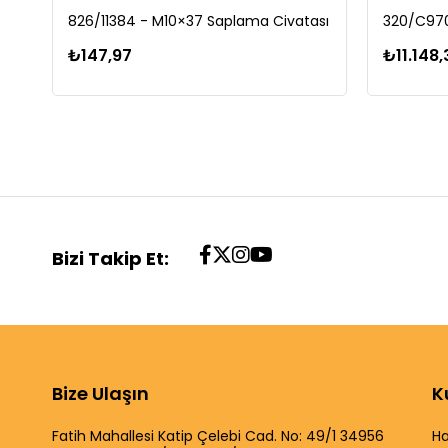
826/11384 - M10×37 Saplama Civatası
320/C970
₺147,97
₺11.148,
Bizi Takip Et:
Bize Ulaşın
K
Fatih Mahallesi Katip Çelebi Cad. No: 49/1 34956
Ha