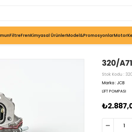
omun
Filtre
Fren
Kimyasal Ürünler
Model&Promosyonlar
Motor
Ke
320/A71
Stok Kodu
32
Marka
:
JCB
LİFT POMPASI
₺2.887,