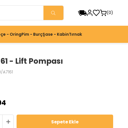
0
çe - Oring
Pim - Burç
Şase - Kabin
Tırnak
61 - Lift Pompası
0/A7161
04