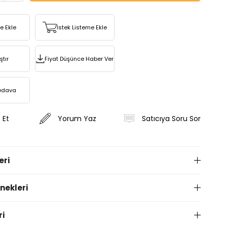
re Ekle
İstek Listeme Ekle
ştır
Fiyat Düşünce Haber Ver
edava
 Et
Yorum Yaz
Satıcıya Soru Sor
eri
ekleri
ri