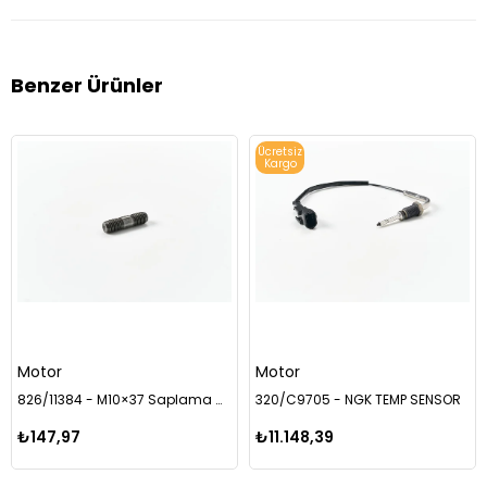
Benzer Ürünler
Ücretsiz
Kargo
Motor
Motor
826/11384 - M10×37 Saplama Civatası
320/C9705 - NGK TEMP SENSOR
₺147,97
₺11.148,39