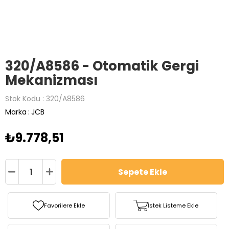
320/A8586 - Otomatik Gergi
Mekanizması
Stok Kodu
320/A8586
Marka
:
JCB
₺9.778,51
Favorilere Ekle
İstek Listeme Ekle