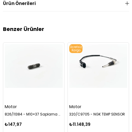
Ürün Önerileri
Benzer Ürünler
Ücretsiz
Kargo
Motor
Motor
826/11384 - M10×37 Saplama Civatası
320/C9705 - NGK TEMP SENSOR
₺147,97
₺11.148,39