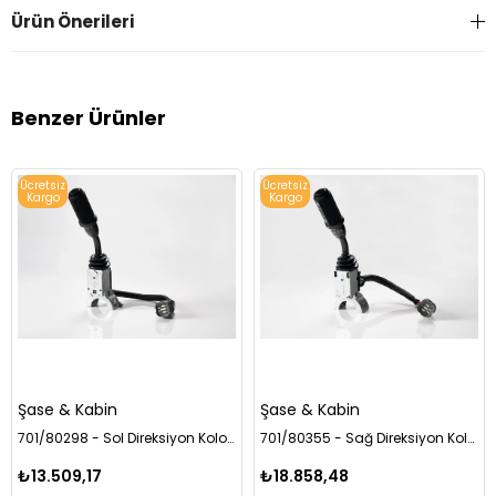
Ürün Önerileri
Benzer Ürünler
Ücretsiz
Ücretsiz
Kargo
Kargo
Şase & Kabin
Şase & Kabin
701/80298 - Sol Direksiyon Kolon Anahtarı Powershift (Kabin Tipi)
701/80355 - Sağ Direksiyon Kolon Anahtarı
₺13.509,17
₺18.858,48