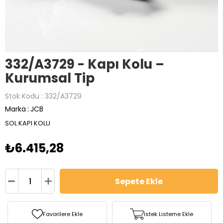
332/A3729 - Kapı Kolu –
Kurumsal Tip
Stok Kodu
332/A3729
Marka
:
JCB
SOL KAPI KOLU
₺6.415,28
Favorilere Ekle
İstek Listeme Ekle