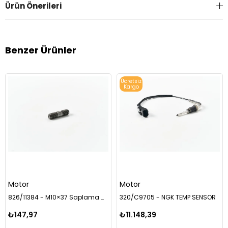
Ürün Önerileri
Benzer Ürünler
Ücretsiz
Kargo
Motor
Motor
826/11384 - M10×37 Saplama Civatası
320/C9705 - NGK TEMP SENSOR
₺147,97
₺11.148,39