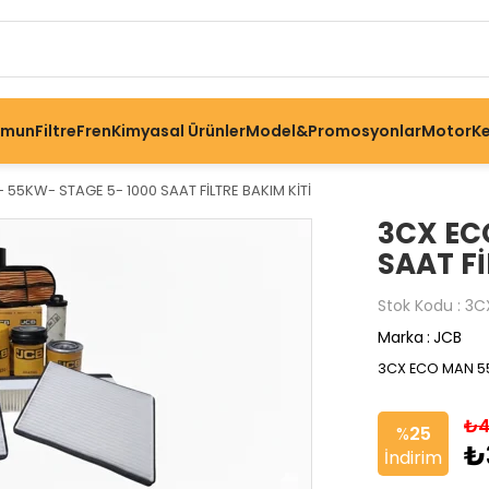
omun
Filtre
Fren
Kimyasal Ürünler
Model&Promosyonlar
Motor
Ke
55KW- STAGE 5- 1000 SAAT FİLTRE BAKIM KİTİ
3CX EC
SAAT Fİ
Stok Kodu
3C
Marka
:
JCB
3CX ECO MAN 55 
₺4
%
25
₺
İndirim