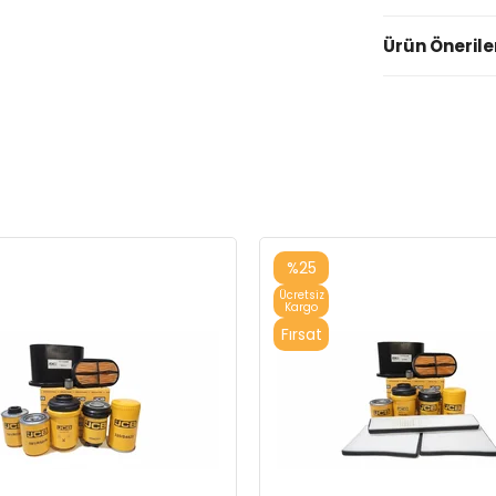
Ürün Önerile
%25
Ücretsiz
Kargo
Fırsat
Ürünü