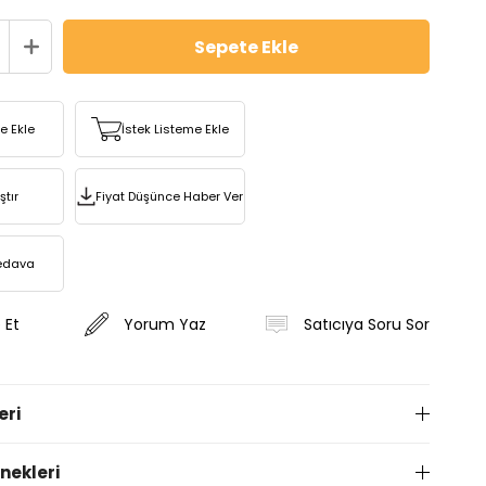
re Ekle
İstek Listeme Ekle
ştır
Fiyat Düşünce Haber Ver
edava
 Et
Yorum Yaz
Satıcıya Soru Sor
eri
ekleri