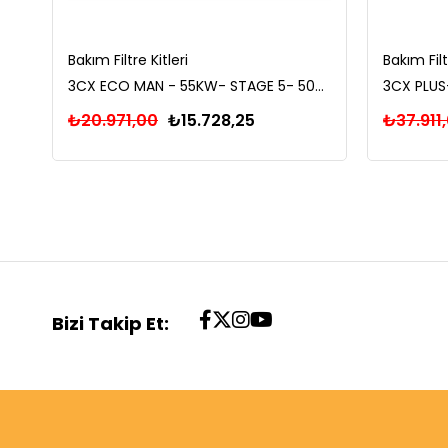
Bakım Filtre Kitleri
Bakım Filt
3CX ECO MAN - 55KW- STAGE 5- 500 SAAT FİLTRE BAKIM KİTİ
₺20.971,00
₺15.728,25
₺37.911
Bizi Takip Et: