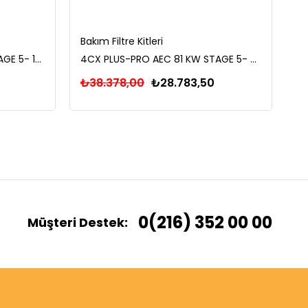
Bakım Filtre Kitleri
Ba
3CX PLUS-PRO AEC 81 KW STAGE 5- 1000 SAAT FİLTRE BAKIM KİTİ
4CX PLUS-PRO AEC 81 KW STAGE 5- 500 SAAT FİLTRE BAKIM KİTİ
₺38.378,00
₺28.783,50
₺
0(216) 352 00 00
Müşteri Destek: