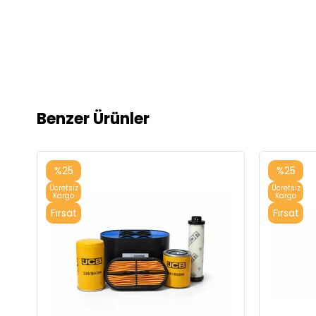
Benzer Ürünler
%25
%25
Ücretsiz
Ücretsiz
Kargo
Kargo
Fırsat
Fırsat
Ürünü
Ürünü