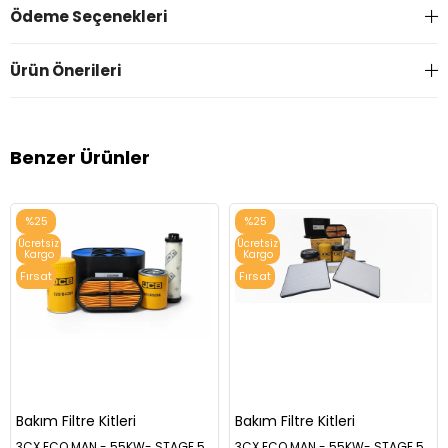
Ödeme Seçenekleri
Ürün Önerileri
Benzer Ürünler
%25
%25
Ücretsiz
Ücretsiz
Kargo
Kargo
Fırsat
Fırsat
Ürünü
Ürünü
Bakım Filtre Kitleri
Bakım Filtre Kitleri
3CX ECO MAN - 55KW- STAGE 5- 500 SAAT FİLTRE BAKIM KİTİ
3CX ECO MAN - 55KW- STAGE 5- 1000 SAAT FİLTRE BAKIM KİTİ