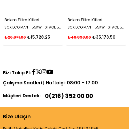
Bakım Filtre Kitleri
Bakım Filtre Kitleri
3CX ECO MAN - 55KW- STAGE 5- 500 SAAT FİLTRE BAKIM KİTİ
3CX ECO MAN - 55KW- STAGE 5- 1000 SAAT FİLTRE BAKIM KİTİ
₺15.728,25
₺35.173,50
₺20.971,00
₺46.898,00
Bizi Takip Et:
Çalışma Saatleri | Haftaiçi: 08:00 – 17:00
0(216) 352 00 00
Müşteri Destek:
Bize Ulaşın
Fatih Mahallesi Katip Çelebi Cad. No: 49/1 34956