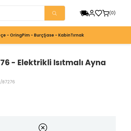
0
çe - Oring
Pim - Burç
Şase - Kabin
Tırnak
76 - Elektrikli Isıtmalı Ayna
1/B7276