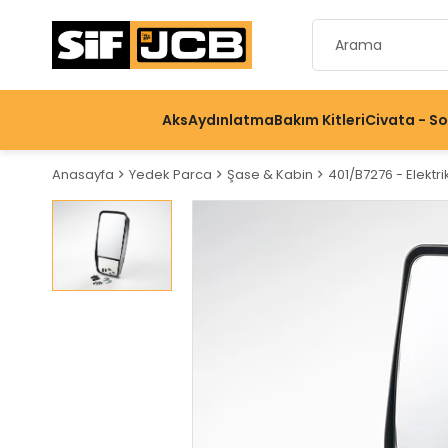
Aks
Aydınlatma
Bakım Kitleri
Civata - S
Anasayfa
Yedek Parca
Şase & Kabin
401/B7276 - Elektrik