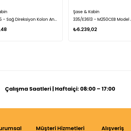
abin
Şase & Kabin
701/80355 - Sağ Direksiyon Kolon Anahtarı
335/E3613 - M250CEB Model
,48
₺6.239,02
Çalışma Saatleri | Haftaiçi: 08:00 – 17:00
urumsal
Müşteri Hizmetleri
Alışveriş