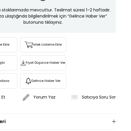
ı stoklarımızda mevcuttur. Teslimat süresi 1–2 haftadır.
za ulaştığında bilgilendirilmek için “Gelince Haber Ver”
butonuna tıklayınız.
re Ekle
İstek Listeme Ekle
ştır
Fiyat Düşünce Haber Ver
edava
Gelince Haber Ver
 Et
Yorum Yaz
Satıcıya Soru Sor
eri