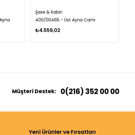
Şase & Kabin
Şa
 Ayna
400/00465 - Üst Ayna Camı
40
₺4.559,02
₺
0(216) 352 00 00
Müşteri Destek:
Yeni Ürünler ve Fırsatları