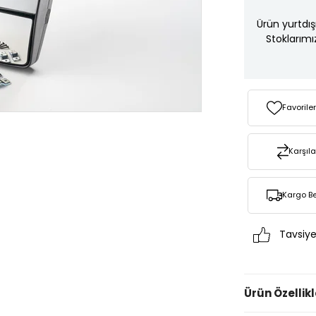
Ürün yurtdış
Stoklarımı
Favorile
Karşıla
Kargo B
Tavsiye
Ürün Özellikl