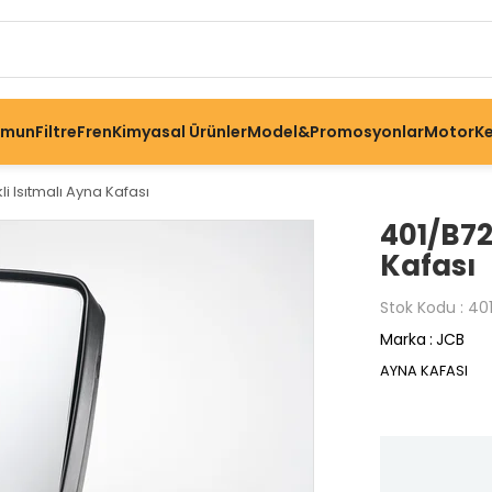
omun
Filtre
Fren
Kimyasal Ürünler
Model&Promosyonlar
Motor
Ke
li Isıtmalı Ayna Kafası
401/B72
Kafası
Stok Kodu
40
Marka
:
JCB
AYNA KAFASI