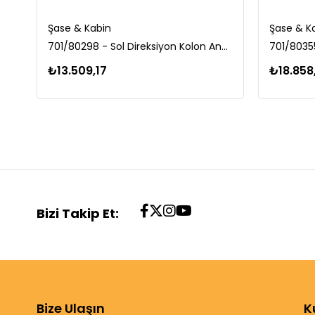
Şase & Kabin
Şase & K
701/80298 - Sol Direksiyon Kolon Anahtarı Powershift (Kabin Tipi)
₺13.509,17
₺18.858
Bizi Takip Et:
Bize Ulaşın
K