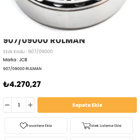
907/09000 RULMAN
Stok Kodu
907/09000
Marka
:
JCB
907/09000 RULMAN
₺4.270,27
Favorilere Ekle
İstek Listeme Ekle