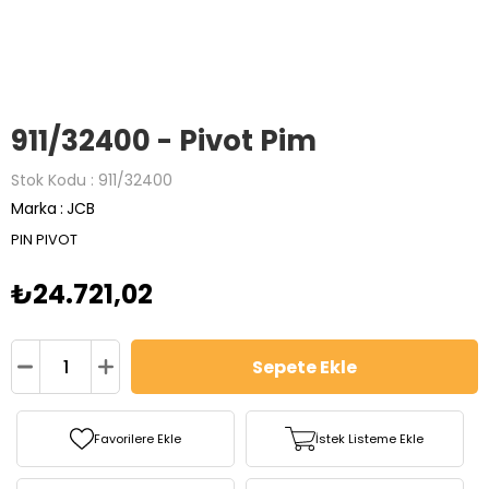
911/32400 - Pivot Pim
Stok Kodu
911/32400
Marka
:
JCB
PIN PIVOT
₺24.721,02
Favorilere Ekle
İstek Listeme Ekle