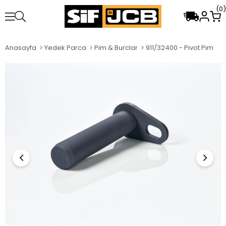
0
Anasayfa
Yedek Parca
Pim & Burclar
911/32400 - Pivot Pim