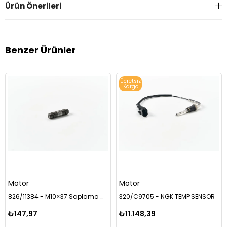
Ürün Önerileri
Benzer Ürünler
Ücretsiz
Kargo
Motor
Motor
826/11384 - M10×37 Saplama Civatası
320/C9705 - NGK TEMP SENSOR
₺147,97
₺11.148,39