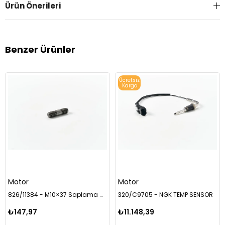
Ürün Önerileri
Benzer Ürünler
Ücretsiz
Kargo
Motor
Motor
826/11384 - M10×37 Saplama Civatası
320/C9705 - NGK TEMP SENSOR
₺147,97
₺11.148,39