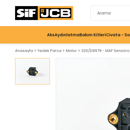
Aks
Aydınlatma
Bakım Kitleri
Civata - S
Anasayfa
Yedek Parca
Motor
320/D9979 - MAF Sensörü