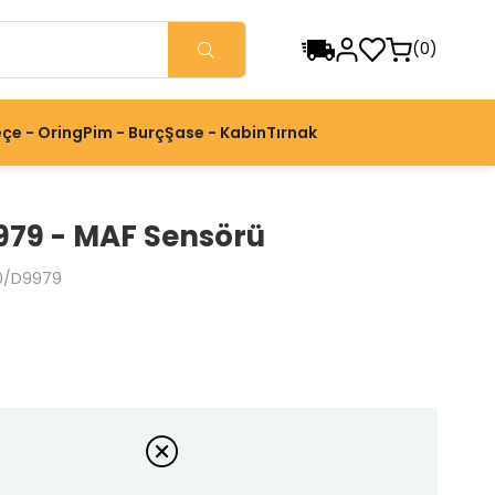
0
çe - Oring
Pim - Burç
Şase - Kabin
Tırnak
979 - MAF Sensörü
0/D9979