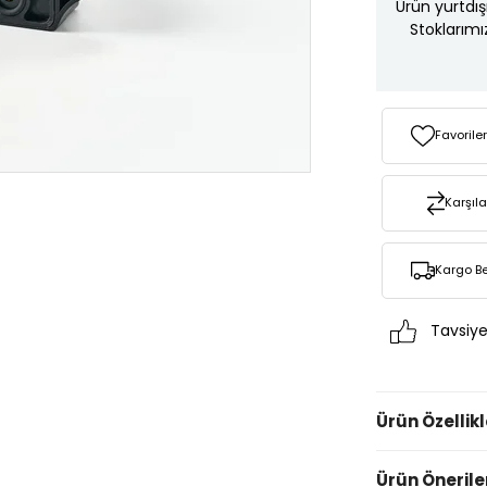
Ürün yurtdış
Stoklarımı
Favorile
Karşıla
Kargo B
Tavsiye
Ürün Özellikl
Ürün Önerile