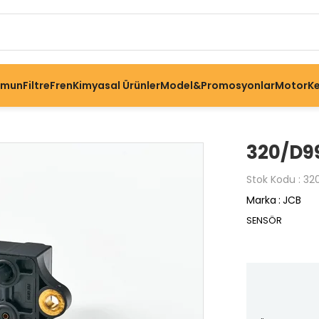
omun
Filtre
Fren
Kimyasal Ürünler
Model&Promosyonlar
Motor
Ke
320/D9
Stok Kodu
32
Marka
:
JCB
SENSÖR