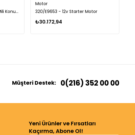
Motor
M
320/D9630 - TPO Eksantrik Mili Konum Sensörü
320/E9653 - 12v Starter Motor
33
₺30.172,94
₺
0(216) 352 00 00
Müşteri Destek:
Yeni Ürünler ve Fırsatları
Kaçırma, Abone Ol!