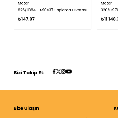
Motor
Motor
826/11384 - M10×37 Saplama Civatası
320/C970
₺147,97
₺11.148,
Bizi Takip Et:
Bize Ulaşın
K