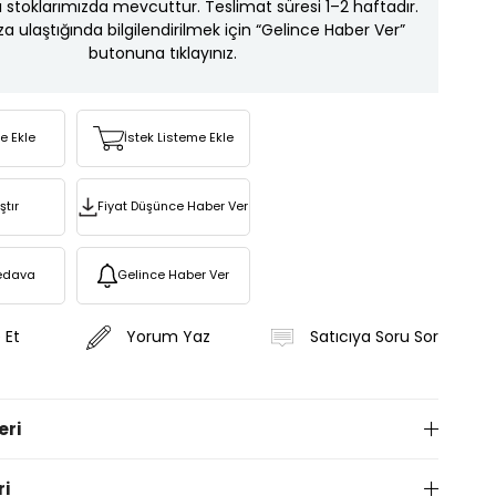
ı stoklarımızda mevcuttur. Teslimat süresi 1–2 haftadır.
za ulaştığında bilgilendirilmek için “Gelince Haber Ver”
butonuna tıklayınız.
re Ekle
İstek Listeme Ekle
ştır
Fiyat Düşünce Haber Ver
edava
Gelince Haber Ver
 Et
Yorum Yaz
Satıcıya Soru Sor
eri
ri