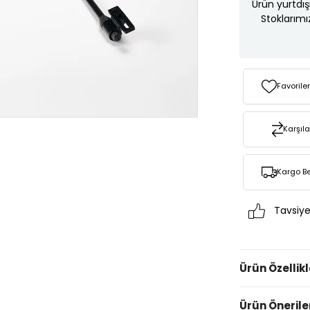
Ürün yurtdış
Stoklarımı
Favorile
Karşıla
Kargo B
Tavsiye
Ürün Özellikl
Ürün Önerile