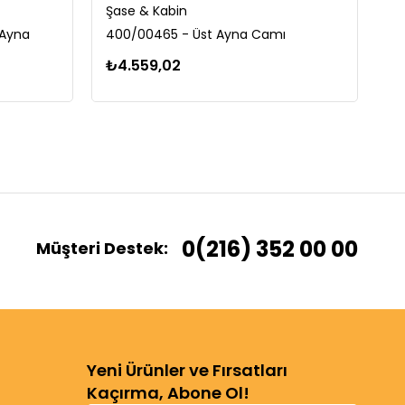
Şase & Kabin
Şa
 Ayna
400/00465 - Üst Ayna Camı
40
₺4.559,02
₺
0(216) 352 00 00
Müşteri Destek:
Yeni Ürünler ve Fırsatları
Kaçırma, Abone Ol!