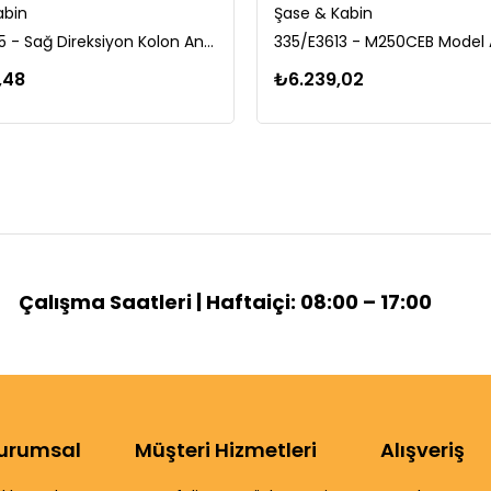
abin
Şase & Kabin
701/80355 - Sağ Direksiyon Kolon Anahtarı
335/E3613 - M250CEB Model
,48
₺6.239,02
Çalışma Saatleri | Haftaiçi: 08:00 – 17:00
urumsal
Müşteri Hizmetleri
Alışveriş