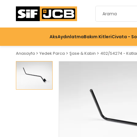
Aks
Aydınlatma
Bakım Kitleri
Civata - S
Anasayfa
Yedek Parca
Şase & Kabin
402/S4274 - Katlan