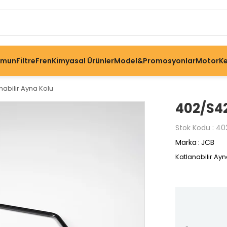
omun
Filtre
Fren
Kimyasal Ürünler
Model&Promosyonlar
Motor
Ke
abilir Ayna Kolu
402/S42
Stok Kodu
40
Marka
:
JCB
Katlanabilir Ayn