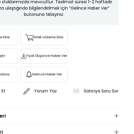
ı stoklarımızda mevcuttur. Teslimat süresi 1–2 haftadır.
za ulaştığında bilgilendirilmek için “Gelince Haber Ver”
butonuna tıklayınız.
re Ekle
İstek Listeme Ekle
ştır
Fiyat Düşünce Haber Ver
edava
Gelince Haber Ver
 Et
Yorum Yaz
Satıcıya Soru Sor
eri
ri