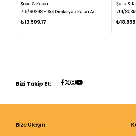
Şase & Kabin
Şase & K
701/80298 - Sol Direksiyon Kolon Anahtarı Powershift (Kabin Tipi)
₺13.509,17
₺18.858
Bizi Takip Et:
Bize Ulaşın
K