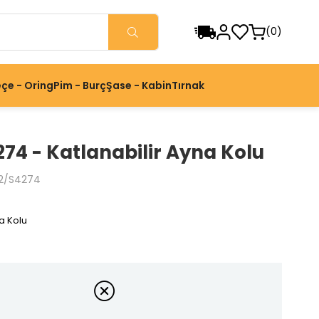
0
çe - Oring
Pim - Burç
Şase - Kabin
Tırnak
74 - Katlanabilir Ayna Kolu
2/S4274
a Kolu