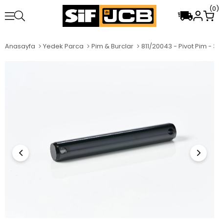
0
Anasayfa
Yedek Parca
Pim & Burclar
811/20043 - Pivot Pim - 