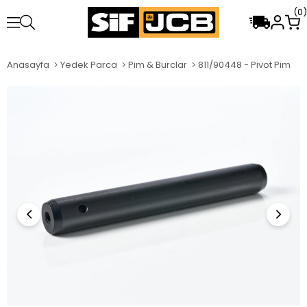
0
Anasayfa
Yedek Parca
Pim & Burclar
811/90448 - Pivot Pim