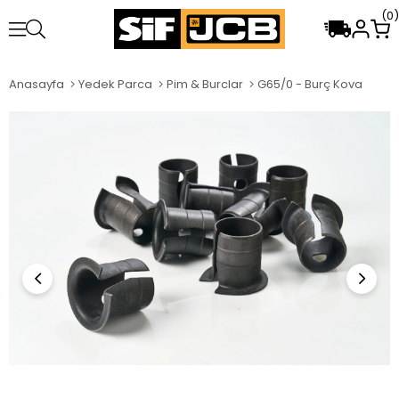
0
Anasayfa
Yedek Parca
Pim & Burclar
G65/0 - Burç Kova